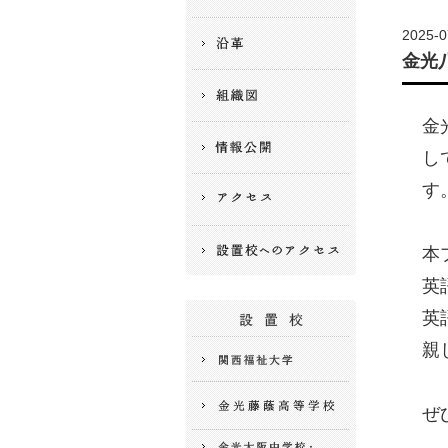
2025-0
金光
金
し
す
本
英
英
親
ぜ