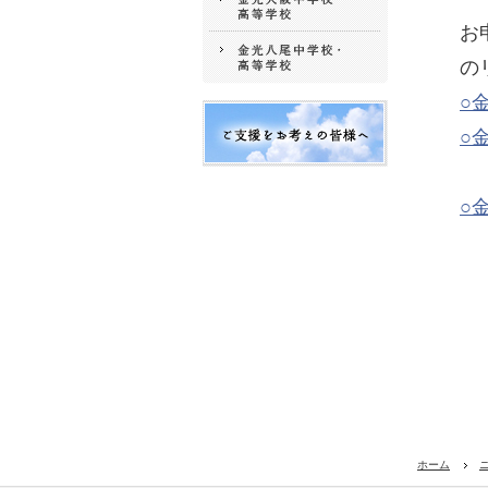
お
の
○
○
○
ホーム